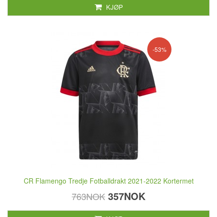
KJØP
-53%
CR Flamengo Tredje Fotballdrakt 2021-2022 Kortermet
357NOK
763NOK