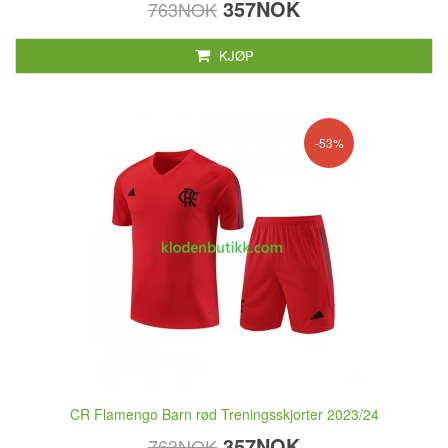
357NOK
763NOK
KJØP
-53%
CR Flamengo Barn rød Treningsskjorter 2023/24
357NOK
763NOK