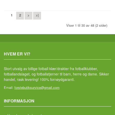
1
2
>
>|
Viser 1 til 30 av 48 (2 sider)
HVEM ER VI?
Stort utvalg av billige fotball klær/drakter fra fotballklubber,
fotballandslaget, og fotballstjerner til barn, herre og dame. Sikker
handel, rask levering! 100% fornøydgaranti.
Email:
forstebutiksurvice@gmail.com
INFORMASJON