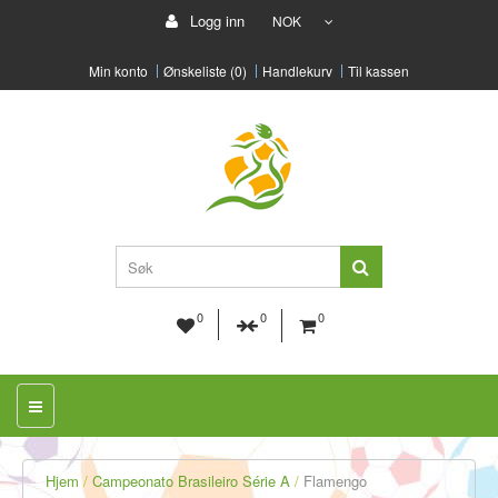
Logg inn
NOK
Min konto
Ønskeliste (0)
Handlekurv
Til kassen
0
0
0
Hjem
Campeonato Brasileiro Série A
Flamengo