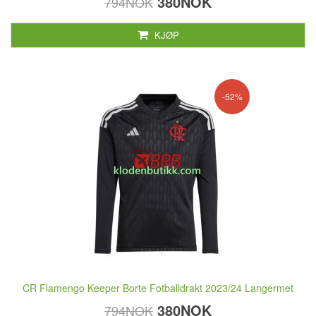
380NOK
794NOK
KJØP
-52%
CR Flamengo Keeper Borte Fotballdrakt 2023/24 Langermet
380NOK
794NOK