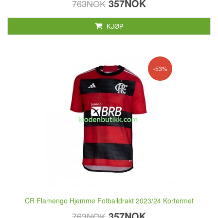
357NOK
763NOK
KJØP
-53%
CR Flamengo Hjemme Fotballdrakt 2023/24 Kortermet
357NOK
763NOK