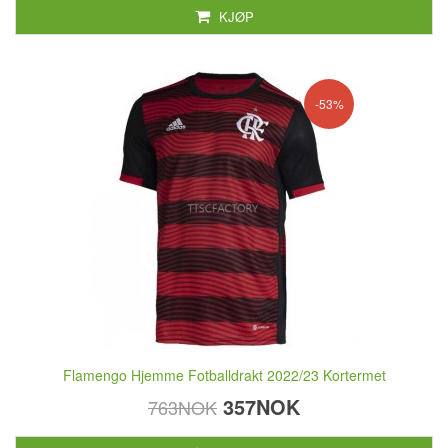
KJØP
-53%
Flamengo Hjemme Fotballdrakt 2022/23 Kortermet
357NOK
763NOK