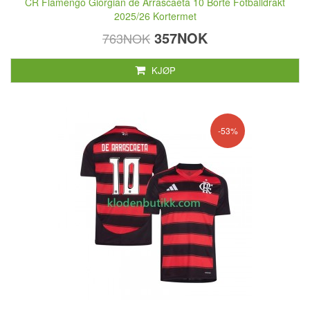
CR Flamengo Giorgian de Arrascaeta 10 Borte Fotballdrakt
2025/26 Kortermet
357NOK
763NOK
KJØP
-53%