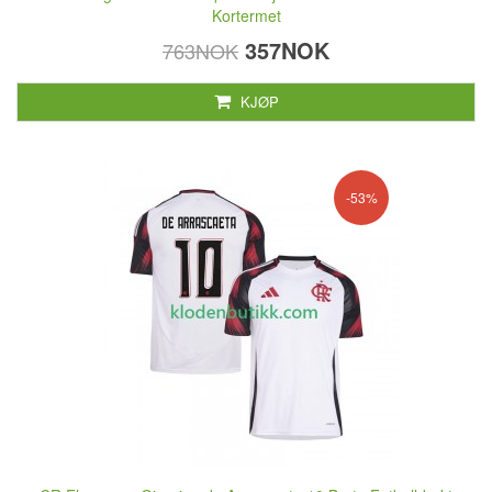
Kortermet
357NOK
763NOK
KJØP
-53%