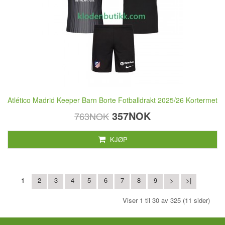
Atlético Madrid Keeper Barn Borte Fotballdrakt 2025/26 Kortermet
357NOK
763NOK
KJØP
1
2
3
4
5
6
7
8
9
>
>|
Viser 1 til 30 av 325 (11 sider)