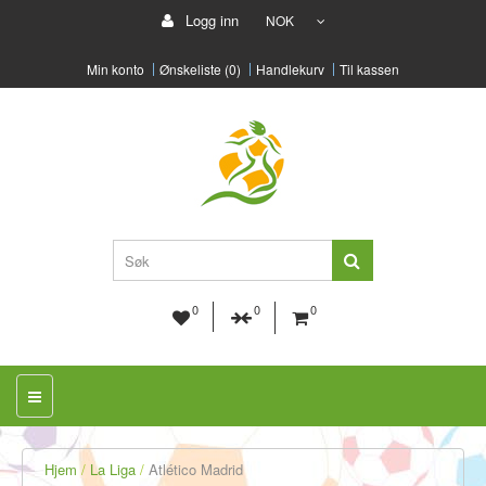
Logg inn
NOK
Min konto
Ønskeliste (0)
Handlekurv
Til kassen
0
0
0
Hjem
La Liga
Atlético Madrid