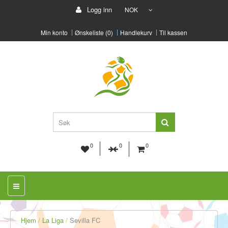
Logg inn
NOK
Min konto
Ønskeliste (0)
Handlekurv
Til kassen
0
0
0
Hjem
La Liga
Sevilla FC