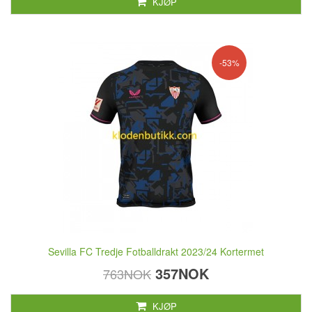
KJØP
-53%
Sevilla FC Tredje Fotballdrakt 2023/24 Kortermet
357NOK
763NOK
KJØP