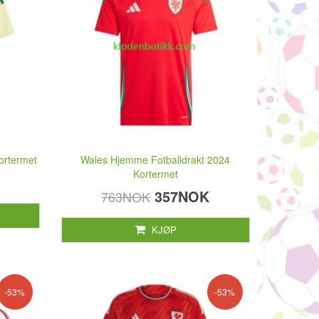
ortermet
Wales Hjemme Fotballdrakt 2024
Kortermet
357NOK
763NOK
KJØP
-53%
-53%