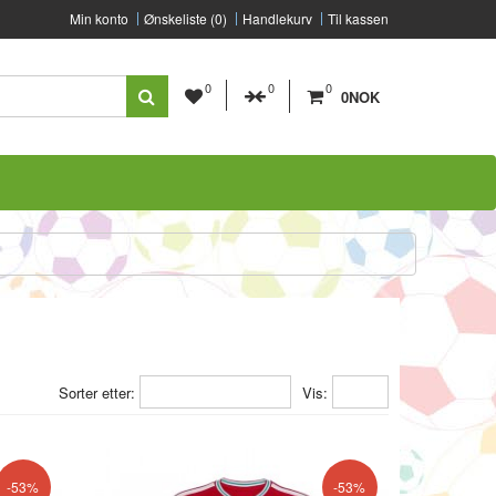
Min konto
Ønskeliste (0)
Handlekurv
Til kassen
0
0
0
0NOK
Sorter etter:
Vis:
-53%
-53%