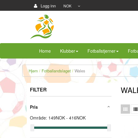
Logg inn
NOK
Home
Klubber
Fotballstjerner
Fotba
Hjem
Fotballandslaget
Wales
WAL
FILTER
Pris
Område:
149
NOK -
416
NOK