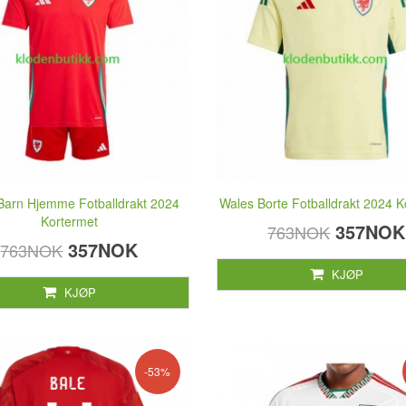
Barn Hjemme Fotballdrakt 2024
Wales Borte Fotballdrakt 2024 K
Kortermet
357NOK
763NOK
357NOK
763NOK
KJØP
KJØP
-53%