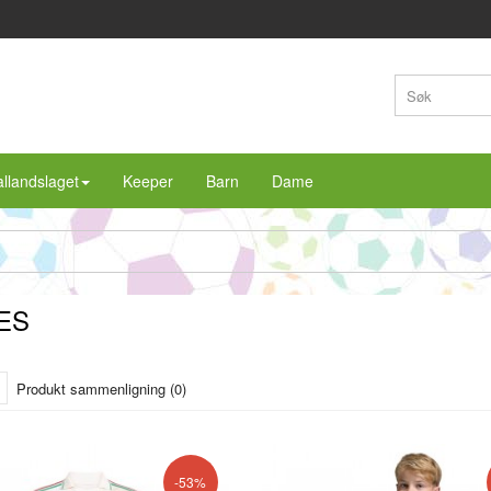
llandslaget
Keeper
Barn
Dame
ES
Produkt sammenligning (0)
-53%