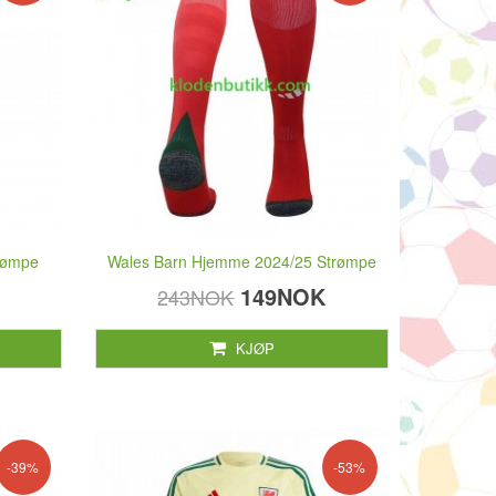
trømpe
Wales Barn Hjemme 2024/25 Strømpe
149NOK
243NOK
KJØP
-39%
-53%