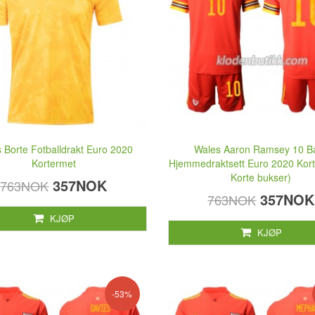
 Borte Fotballdrakt Euro 2020
Wales Aaron Ramsey 10 B
Kortermet
Hjemmedraktsett Euro 2020 Kort
Korte bukser)
357NOK
763NOK
357NOK
763NOK
KJØP
KJØP
-53%