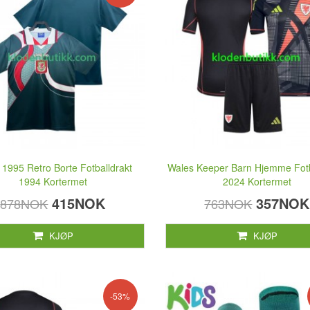
 1995 Retro Borte Fotballdrakt
Wales Keeper Barn Hjemme Fotb
1994 Kortermet
2024 Kortermet
415NOK
357NOK
878NOK
763NOK
KJØP
KJØP
-53%