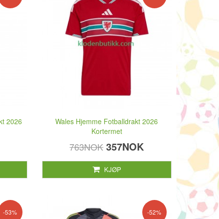
kt 2026
Wales Hjemme Fotballdrakt 2026
Kortermet
357NOK
763NOK
KJØP
-53%
-52%