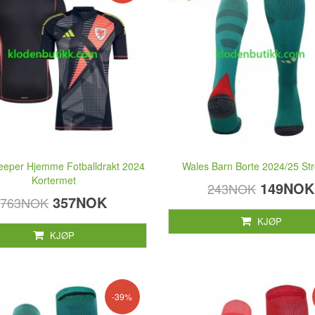
eeper Hjemme Fotballdrakt 2024
Wales Barn Borte 2024/25 S
Kortermet
149NOK
243NOK
357NOK
763NOK
KJØP
KJØP
-39%