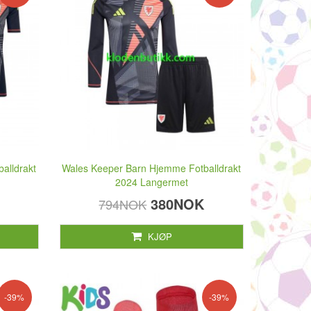
alldrakt
Wales Keeper Barn Hjemme Fotballdrakt
2024 Langermet
380NOK
794NOK
KJØP
-39%
-39%