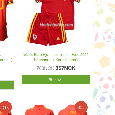
arn
Wales Barn Hjemmedraktsett Euro 2020
ermet (+
Kortermet (+ Korte bukser)
357NOK
763NOK
KJØP
-53%
-53%