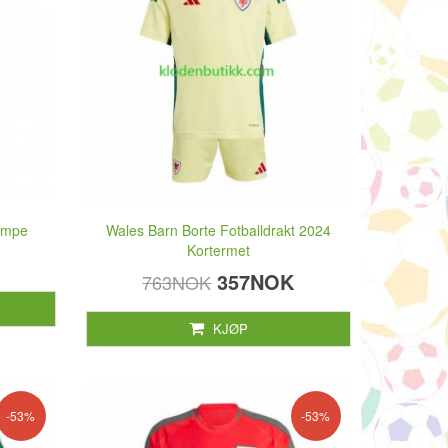
ømpe
Wales Barn Borte Fotballdrakt 2024
Kortermet
357NOK
763NOK
KJØP
-53%
-53%