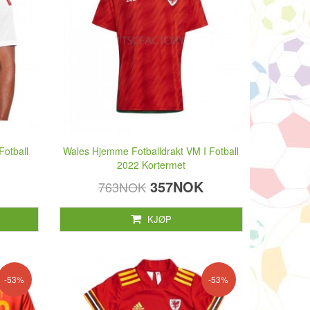
Fotball
Wales Hjemme Fotballdrakt VM I Fotball
2022 Kortermet
357NOK
763NOK
KJØP
-53%
-53%