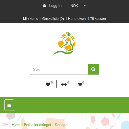
Logg inn
NOK
Min konto
Ønskeliste (0)
Handlekurv
Til kassen
0
0
0
Hjem
Fotballandslaget
Senegal