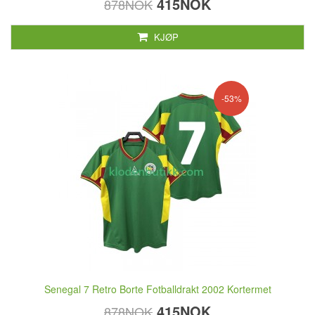
415NOK
878NOK
KJØP
-53%
Senegal 7 Retro Borte Fotballdrakt 2002 Kortermet
415NOK
878NOK