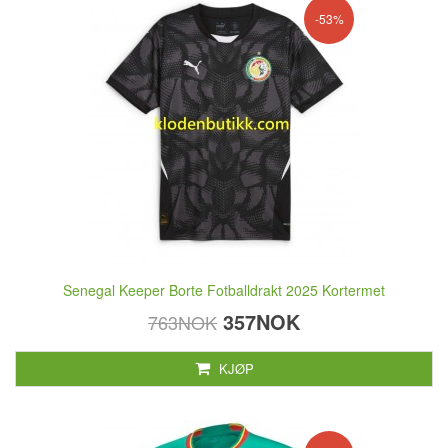
-53%
Senegal Keeper Borte Fotballdrakt 2025 Kortermet
357NOK
763NOK
KJØP