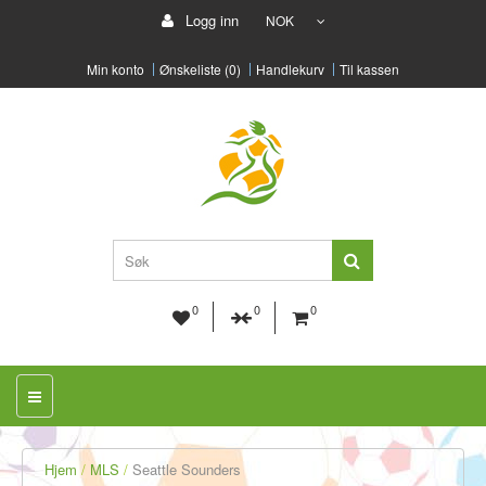
Logg inn
NOK
Min konto
Ønskeliste (0)
Handlekurv
Til kassen
0
0
0
Hjem
MLS
Seattle Sounders