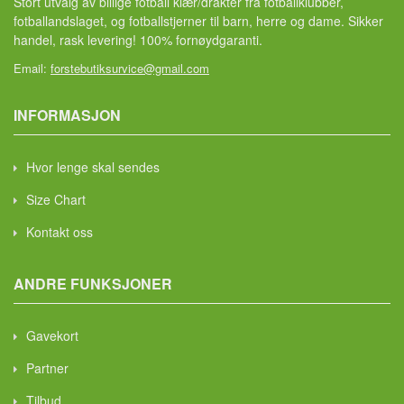
Stort utvalg av billige fotball klær/drakter fra fotballklubber,
fotballandslaget, og fotballstjerner til barn, herre og dame. Sikker
handel, rask levering! 100% fornøydgaranti.
Email:
forstebutiksurvice@gmail.com
INFORMASJON
Hvor lenge skal sendes
Size Chart
Kontakt oss
ANDRE FUNKSJONER
Gavekort
Partner
Tilbud