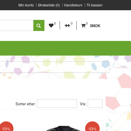
Min konto
Ønskeliste (0)
Handlekurv
Til kassen
0
0
0
0NOK
Sorter etter:
Vis:
-53%
-53%