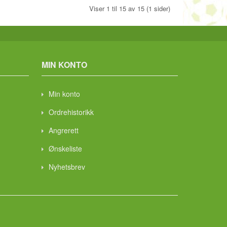
Viser 1 til 15 av 15 (1 sider)
MIN KONTO
Min konto
Ordrehistorikk
Angrerett
Ønskeliste
Nyhetsbrev