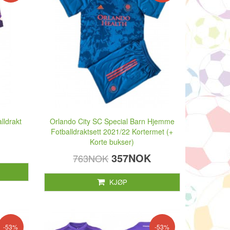
lldrakt
Orlando City SC Special Barn Hjemme
Fotballdraktsett 2021/22 Kortermet (+
Korte bukser)
357NOK
763NOK
KJØP
-53%
-53%