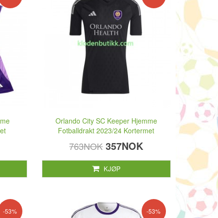
mme
Orlando City SC Keeper Hjemme
et
Fotballdrakt 2023/24 Kortermet
357NOK
763NOK
KJØP
-53%
-53%