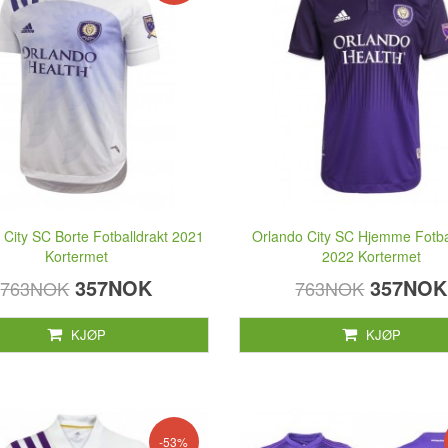
 City SC Borte Fotballdrakt 2021
Orlando City SC Hjemme Fotba
Kortermet
2022 Kortermet
357NOK
357NOK
763NOK
763NOK
KJØP
KJØP
-53%