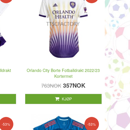
lldrakt
Orlando City Borte Fotballdrakt 2022/23
Kortermet
357NOK
763NOK
KJØP
-53%
-53%