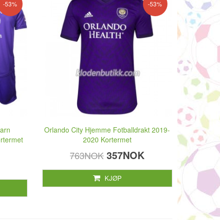
-53%
-53%
arn
Orlando City Hjemme Fotballdrakt 2019-
rtermet
2020 Kortermet
357NOK
763NOK
KJØP