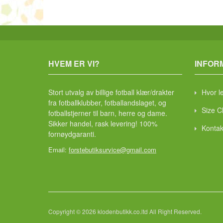
HVEM ER VI?
INFOR
Stort utvalg av billige fotball klær/drakter
Hvor l
fra fotballklubber, fotballandslaget, og
Size C
fotballstjerner til barn, herre og dame.
Sikker handel, rask levering! 100%
Kontak
fornøydgaranti.
Email:
forstebutiksurvice@gmail.com
Copyright © 2026 klodenbutikk.co.ltd All Right Reserved.