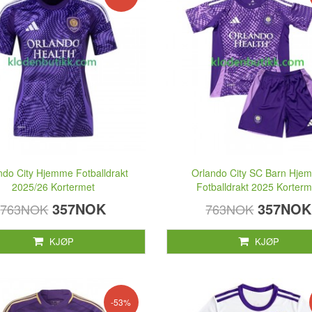
ndo City Hjemme Fotballdrakt
Orlando City SC Barn Hje
2025/26 Kortermet
Fotballdrakt 2025 Korterm
357NOK
357NOK
763NOK
763NOK
KJØP
KJØP
-53%