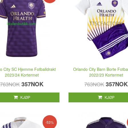
o City SC Hjemme Fotballdrakt
Orlando City Barn Borte Fotba
2023/24 Kortermet
2022/23 Kortermet
357NOK
357NOK
763NOK
763NOK
KJØP
KJØP
-53%