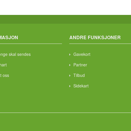
MASJON
ANDRE FUNKSJONER
enge skal sendes
Gavekort
hart
Partner
t oss
Tilbud
Sidekart