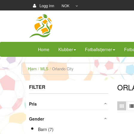
Logg inn
NOK
Home
Klubber
Fotballstjerner
Fotba
Hjem
MLS
Orlando City
ORL
FILTER
Pris
Gender
Barn (7)