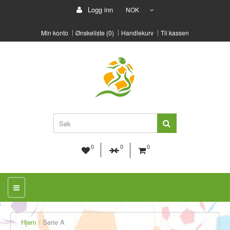
Logg inn
NOK
Min konto
Ønskeliste (0)
Handlekurv
Til kassen
0
0
0
Hjem
Serie A