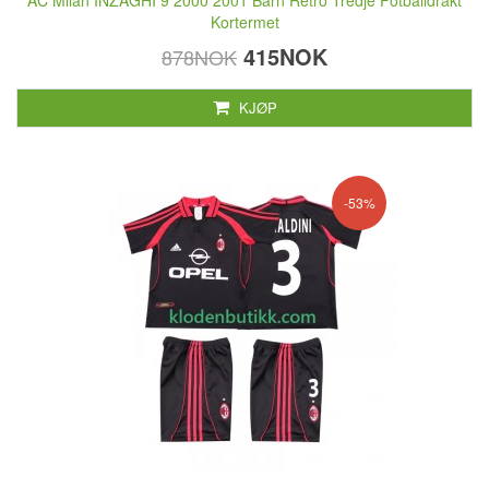
AC Milan INZAGHI 9 2000 2001 Barn Retro Tredje Fotballdrakt
Kortermet
415NOK
878NOK
KJØP
-53%