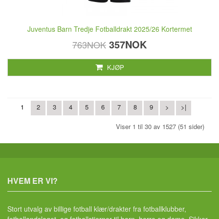
Juventus Barn Tredje Fotballdrakt 2025/26 Kortermet
357NOK
763NOK
KJØP
1
2
3
4
5
6
7
8
9
>
>|
Viser 1 til 30 av 1527 (51 sider)
HVEM ER VI?
Stort utvalg av billige fotball klær/drakter fra fotballklubber,