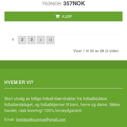
357NOK
763NOK
KJØP
1
2
3
>
>|
Viser 1 til 30 av 68 (3 sider)
HVEM ER VI?
Stort utvalg av billige fotball klær/drakter fra fotballklubber,
fotballandslaget, og fotballstjerner til barn, herre og dame. Sikker
handel, rask levering! 100% fornøydgaranti.
Email:
forstebutiksurvice@gmail.com