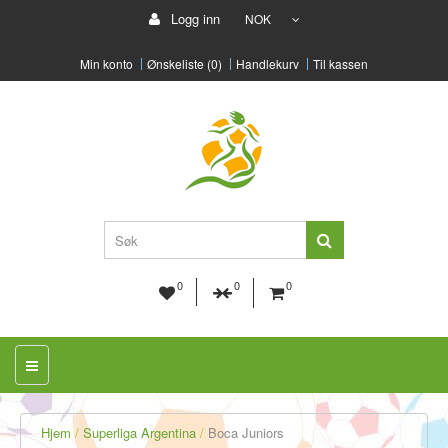
Logg inn
NOK
Min konto
Ønskeliste (0)
Handlekurv
Til kassen
0
0
0
Hjem
Superliga Argentina
Boca Juniors