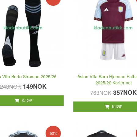
n Villa Borte Strømpe 2025/26
Aston Villa Barn Hjemme Fotba
2025/26 Kortermet
149NOK
243NOK
357NOK
763NOK
KJØP
KJØP
-53%