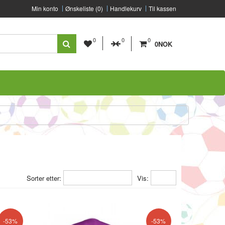
Min konto
Ønskeliste (0)
Handlekurv
Til kassen
0
0
0
0NOK
Sorter etter:
Vis:
-53%
-53%