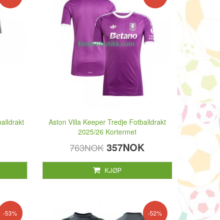
alldrakt
Aston Villa Keeper Tredje Fotballdrakt
2025/26 Kortermet
357NOK
763NOK
KJØP
-53%
-52%