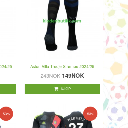
2024/25
Aston Villa Tredje Strømpe 2024/25
149NOK
243NOK
KJØP
-53%
-53%