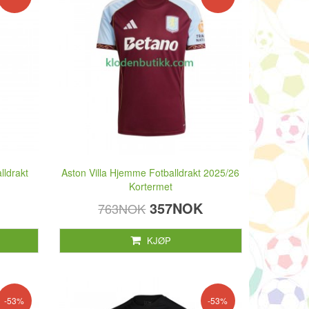
lldrakt
Aston Villa Hjemme Fotballdrakt 2025/26
Kortermet
357NOK
763NOK
KJØP
-53%
-53%