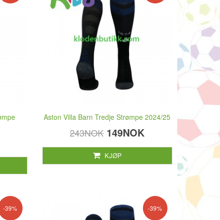
rømpe
Aston Villa Barn Tredje Strømpe 2024/25
149NOK
243NOK
KJØP
-39%
-39%