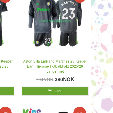
3 Keeper
Aston Villa Emiliano Martinez 23 Keeper
25/26
Barn Hjemme Fotballdrakt 2025/26
Langermet
380NOK
794NOK
KJØP
-53%
-39%