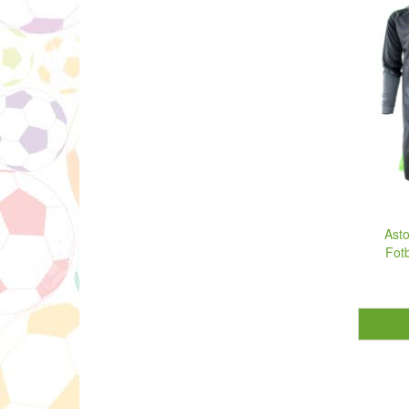
Ast
Fot