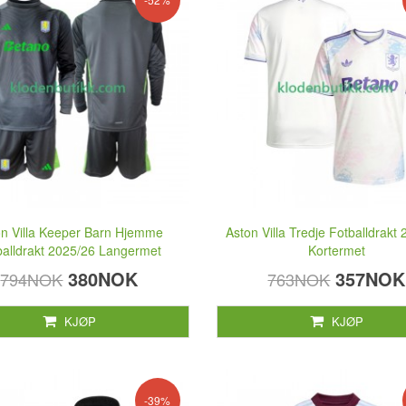
on Villa Keeper Barn Hjemme
Aston Villa Tredje Fotballdrakt
balldrakt 2025/26 Langermet
Kortermet
380NOK
357NOK
794NOK
763NOK
KJØP
KJØP
-39%