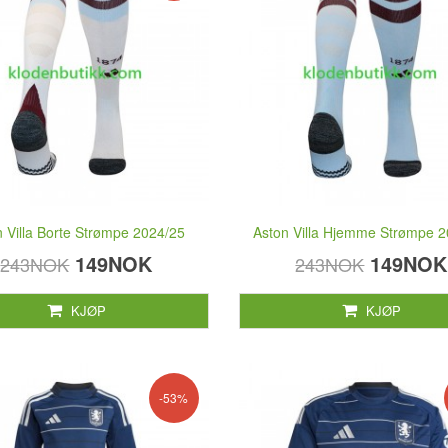
n Villa Borte Strømpe 2024/25
Aston Villa Hjemme Strømpe 
149NOK
149NOK
243NOK
243NOK
KJØP
KJØP
-53%