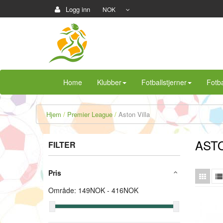
Logg inn
NOK
Home
Klubber
Fotballstjerner
Fotba
Hjem
Premier League
Aston Villa
ASTO
FILTER
Pris
Område:
149
NOK -
416
NOK