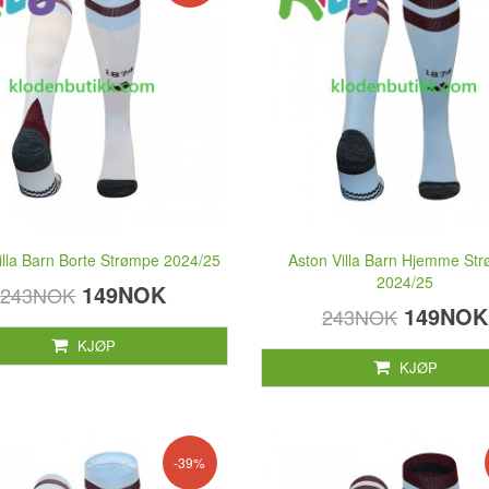
illa Barn Borte Strømpe 2024/25
Aston Villa Barn Hjemme St
2024/25
149NOK
243NOK
149NOK
243NOK
KJØP
KJØP
-39%