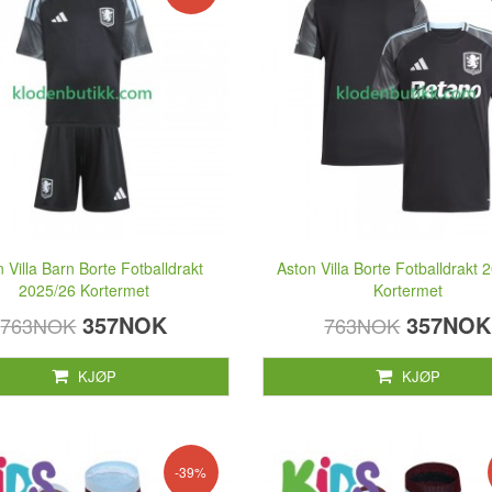
 Villa Barn Borte Fotballdrakt
Aston Villa Borte Fotballdrakt 
2025/26 Kortermet
Kortermet
357NOK
357NOK
763NOK
763NOK
KJØP
KJØP
-39%