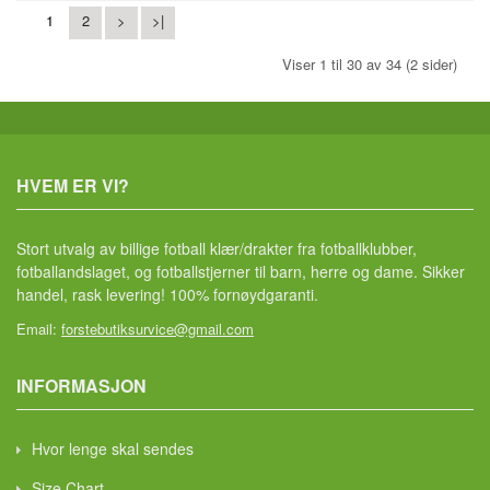
1
2
>
>|
Viser 1 til 30 av 34 (2 sider)
HVEM ER VI?
Stort utvalg av billige fotball klær/drakter fra fotballklubber,
fotballandslaget, og fotballstjerner til barn, herre og dame. Sikker
handel, rask levering! 100% fornøydgaranti.
Email:
forstebutiksurvice@gmail.com
INFORMASJON
Hvor lenge skal sendes
Size Chart