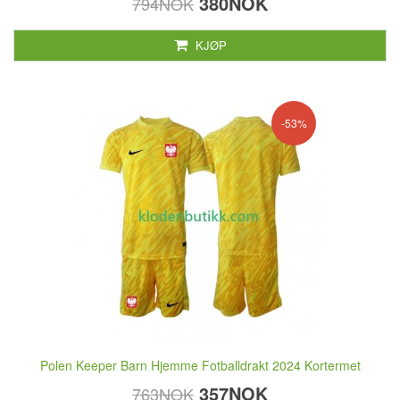
380NOK
794NOK
KJØP
-53%
Polen Keeper Barn Hjemme Fotballdrakt 2024 Kortermet
357NOK
763NOK