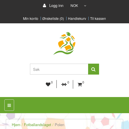
Logg inn
NOK
Min konto
Ønskeliste (0)
Handlekurv
Til kassen
0
0
0
Hjem
Fotballandslaget
Polen