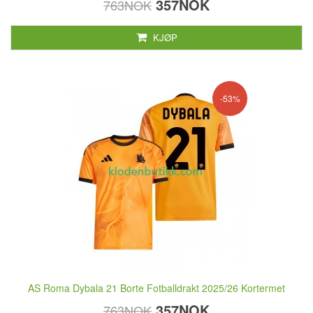
357NOK
763NOK
KJØP
-53%
AS Roma Dybala 21 Borte Fotballdrakt 2025/26 Kortermet
357NOK
763NOK