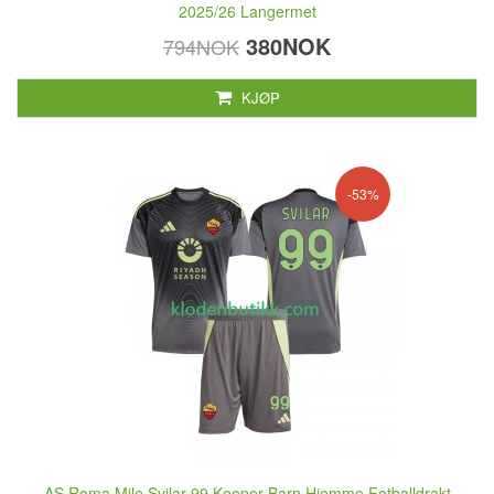
2025/26 Langermet
380NOK
794NOK
KJØP
-53%
AS Roma Mile Svilar 99 Keeper Barn Hjemme Fotballdrakt