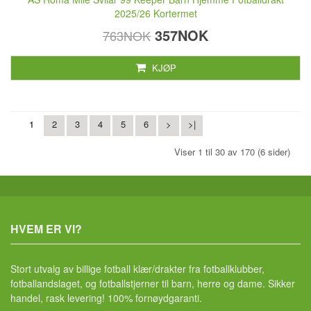
2025/26 Kortermet
357NOK
763NOK
KJØP
1
2
3
4
5
6
>
>|
Viser 1 til 30 av 170 (6 sider)
HVEM ER VI?
Stort utvalg av billige fotball klær/drakter fra fotballklubber,
fotballandslaget, og fotballstjerner til barn, herre og dame. Sikker
handel, rask levering! 100% fornøydgaranti.