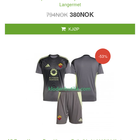
Langermet
380NOK
794NOK
KJØP
-53%