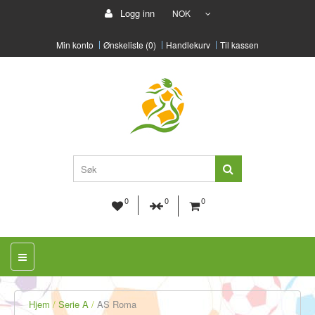
Logg inn
NOK
Min konto
Ønskeliste (0)
Handlekurv
Til kassen
0
0
0
Hjem
Serie A
AS Roma