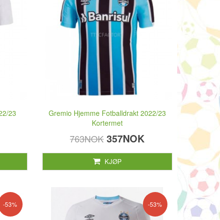
022/23
Gremio Hjemme Fotballdrakt 2022/23
Kortermet
357NOK
763NOK
KJØP
-53%
-53%