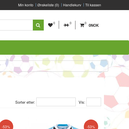
Min konto
Ønskeliste (0)
Handlekurv
Til kassen
0
0
0
0NOK
Sorter etter:
Vis:
-53%
-53%