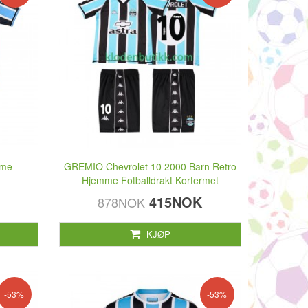
mme
GREMIO Chevrolet 10 2000 Barn Retro
Hjemme Fotballdrakt Kortermet
415NOK
878NOK
KJØP
-53%
-53%