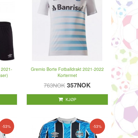
 2021-
Gremio Borte Fotballdrakt 2021-2022
ser)
Kortermet
357NOK
763NOK
KJØP
-53%
-53%