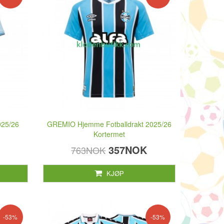
025/26
GREMIO Hjemme Fotballdrakt 2025/26
Kortermet
357NOK
763NOK
KJØP
-53%
-53%