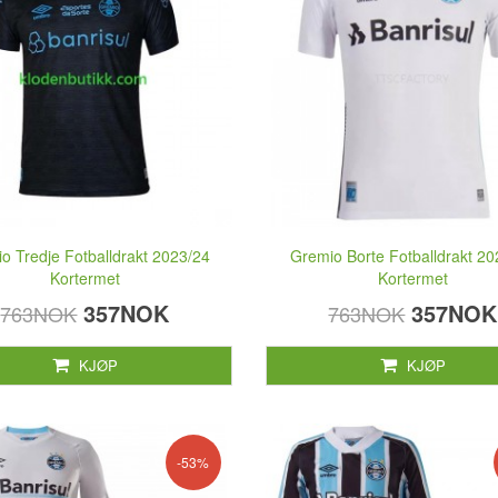
o Tredje Fotballdrakt 2023/24
Gremio Borte Fotballdrakt 2
Kortermet
Kortermet
357NOK
357NOK
763NOK
763NOK
KJØP
KJØP
-53%