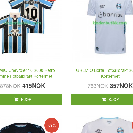
IO Chevrolet 10 2000 Retro
GREMIO Borte Fotballdrakt 2
mme Fotballdrakt Kortermet
Kortermet
415NOK
357NOK
878NOK
763NOK
KJØP
KJØP
-53%