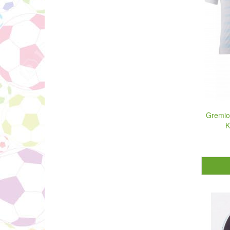
Gremio
K