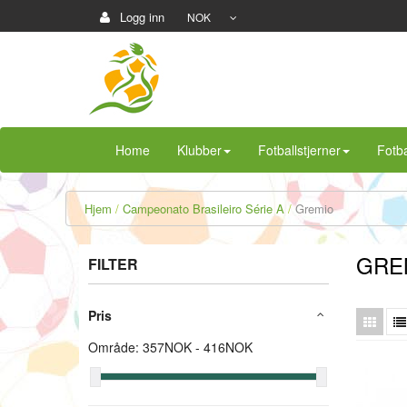
Logg inn
NOK
Home
Klubber
Fotballstjerner
Fotba
Hjem
Campeonato Brasileiro Série A
Gremio
GRE
FILTER
Pris
Område:
357
NOK -
416
NOK