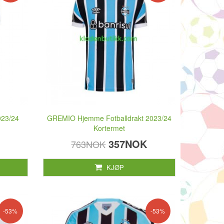
023/24
GREMIO Hjemme Fotballdrakt 2023/24
Kortermet
357NOK
763NOK
KJØP
-53%
-53%