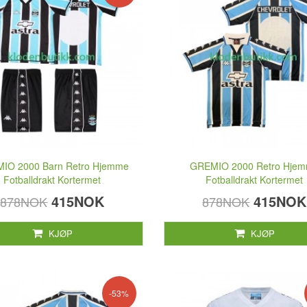
IO 2000 Barn Retro Hjemme
GREMIO 2000 Retro Hje
Fotballdrakt Kortermet
Fotballdrakt Kortermet
415NOK
415NOK
878NOK
878NOK
KJØP
KJØP
-53%