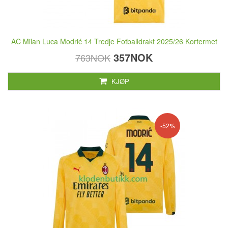
AC Milan Luca Modrić 14 Tredje Fotballdrakt 2025/26 Kortermet
357NOK
763NOK
KJØP
-52%