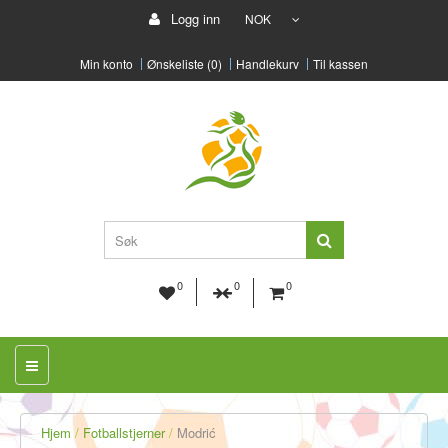
Logg inn
NOK
Min konto
Ønskeliste (0)
Handlekurv
Til kassen
0
0
0
Hjem
Fotballstjerner
Modrić