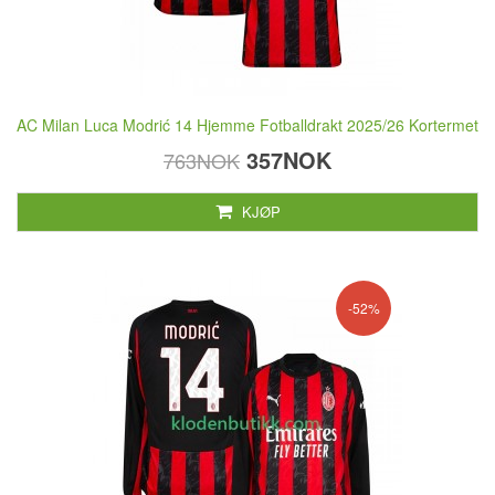
AC Milan Luca Modrić 14 Hjemme Fotballdrakt 2025/26 Kortermet
357NOK
763NOK
KJØP
-52%