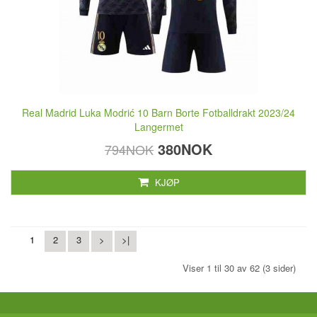
Real Madrid Luka Modrić 10 Barn Borte Fotballdrakt 2023/24
Langermet
380NOK
794NOK
KJØP
1
2
3
>
>|
Viser 1 til 30 av 62 (3 sider)