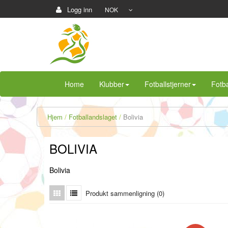
Logg inn
NOK
Home
Klubber
Fotballstjerner
Fotba
Hjem
Fotballandslaget
Bolivia
BOLIVIA
Bolivia
Produkt sammenligning (0)