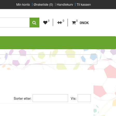
Min konto
Ønskeliste (0)
Handlekurv
Til kassen
0
0
0
0NOK
Sorter etter:
Vis: