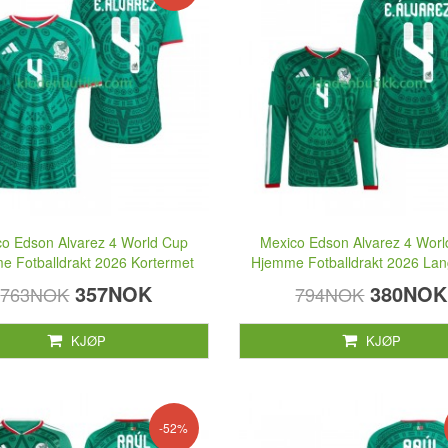
o Edson Alvarez 4 World Cup
Mexico Edson Alvarez 4 Wor
e Fotballdrakt 2026 Kortermet
Hjemme Fotballdrakt 2026 La
357NOK
380NOK
763NOK
794NOK
KJØP
KJØP
-52%