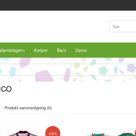
llandslaget
Keeper
Barn
Dame
ICO
Produkt sammenligning (0)
-53%