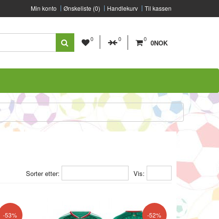
Min konto
Ønskeliste (0)
Handlekurv
Til kassen
0
0
0
0NOK
Sorter etter:
Vis:
-53%
-52%