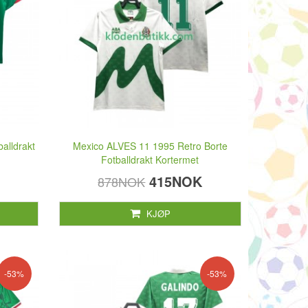
alldrakt
Mexico ALVES 11 1995 Retro Borte
Fotballdrakt Kortermet
415NOK
878NOK
KJØP
-53%
-53%