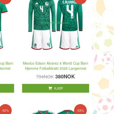
Cup Barn
Mexico Edson Alvarez 4 World Cup Barn
termet
Hjemme Fotballdrakt 2026 Langermet
380NOK
794NOK
KJØP
-52%
-53%