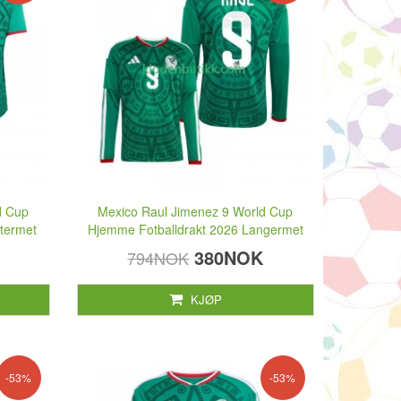
d Cup
Mexico Raul Jimenez 9 World Cup
termet
Hjemme Fotballdrakt 2026 Langermet
380NOK
794NOK
KJØP
-53%
-53%