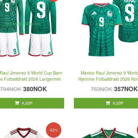
Raul Jimenez 9 World Cup Barn
Mexico Raul Jimenez 9 Worl
 Fotballdrakt 2026 Langermet
Hjemme Fotballdrakt 2026 Kor
380NOK
357NOK
794NOK
763NOK
KJØP
KJØP
-53%