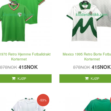
1970 Retro Hjemme Fotballdrakt
Mexico 1995 Retro Borte Fotba
Kortermet
Kortermet
415NOK
415NOK
878NOK
878NOK
KJØP
KJØP
-53%