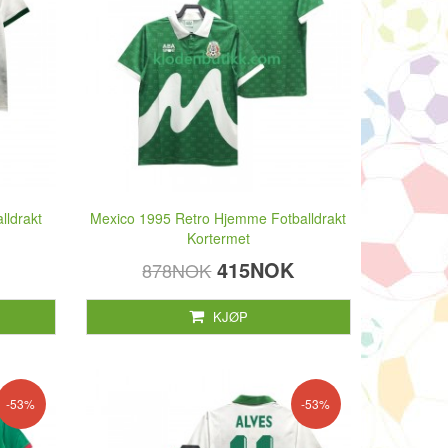
lldrakt
Mexico 1995 Retro Hjemme Fotballdrakt
Kortermet
415NOK
878NOK
KJØP
-53%
-53%