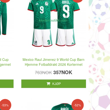
ld Cup
Mexico Raul Jimenez 9 World Cup Barn
ngermet
Hjemme Fotballdrakt 2026 Kortermet
357NOK
763NOK
KJØP
-53%
-52%