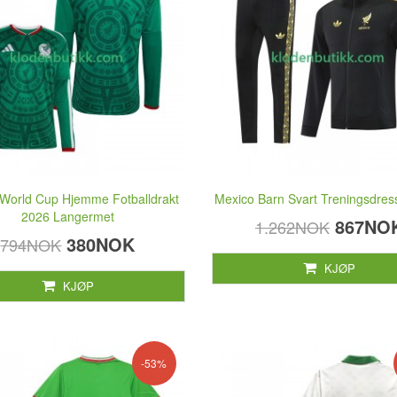
World Cup Hjemme Fotballdrakt
Mexico Barn Svart Treningsdres
2026 Langermet
867NO
1.262NOK
380NOK
794NOK
KJØP
KJØP
-53%