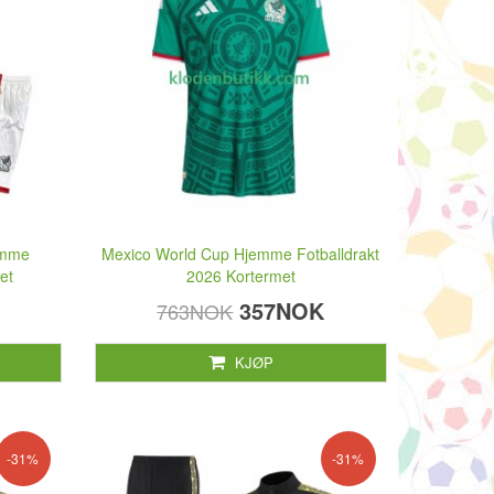
emme
Mexico World Cup Hjemme Fotballdrakt
et
2026 Kortermet
357NOK
763NOK
KJØP
-31%
-31%