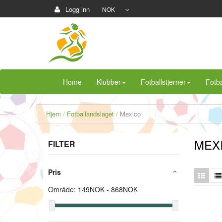
Logg inn
NOK
Home
Klubber
Fotballstjerner
Fotba
Hjem
Fotballandslaget
Mexico
MEX
FILTER
Pris
Område:
149
NOK -
868
NOK