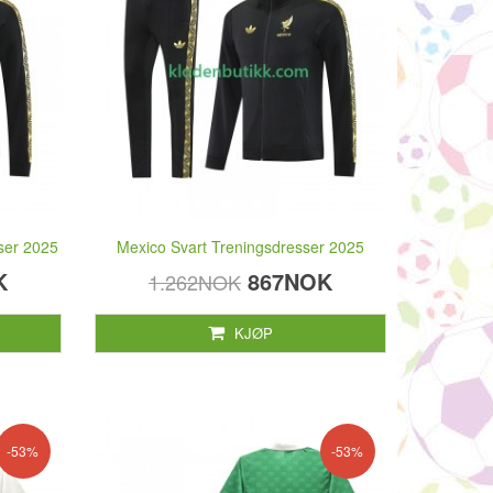
ser 2025
Mexico Svart Treningsdresser 2025
K
867NOK
1.262NOK
KJØP
-53%
-53%