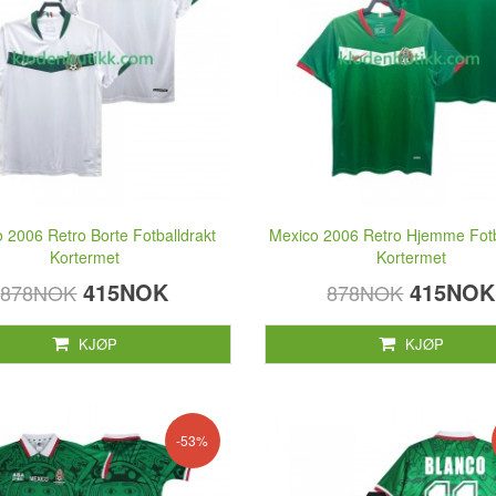
 2006 Retro Borte Fotballdrakt
Mexico 2006 Retro Hjemme Fotb
Kortermet
Kortermet
415NOK
415NOK
878NOK
878NOK
KJØP
KJØP
-53%