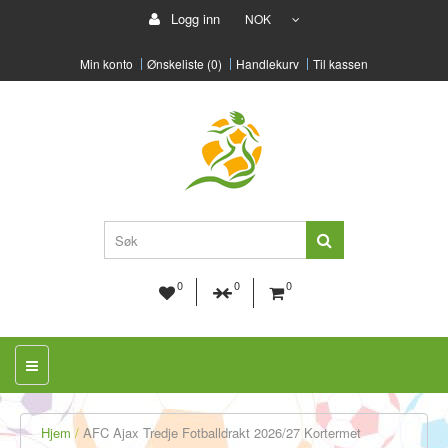
Logg inn
NOK
Min konto
Ønskeliste (0)
Handlekurv
Til kassen
0
0
0
Hjem
AFC Ajax Tredje Fotballdrakt 2026/27 Kortermet