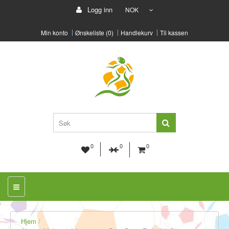
Logg inn
NOK
Min konto
Ønskeliste (0)
Handlekurv
Til kassen
0
0
0
Hjem