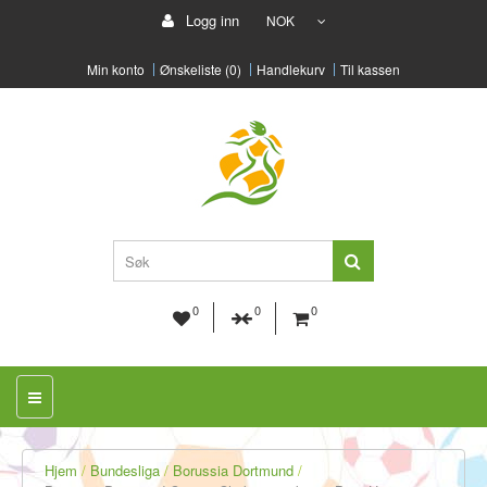
Logg inn
NOK
Min konto
Ønskeliste (0)
Handlekurv
Til kassen
0
0
0
Hjem
Bundesliga
Borussia Dortmund