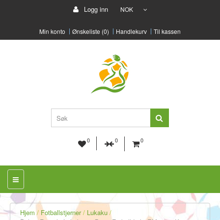
Logg inn
NOK
Min konto
Ønskeliste (0)
Handlekurv
Til kassen
0
0
0
Hjem
Fotballstjerner
Lukaku