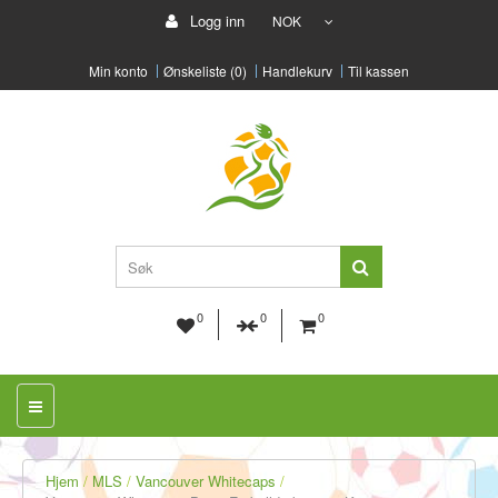
Logg inn
NOK
Min konto
Ønskeliste (0)
Handlekurv
Til kassen
0
0
0
Hjem
MLS
Vancouver Whitecaps