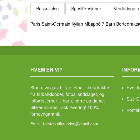
Beskrivelse
Spesifikasjoner
Vurderinger (
Paris Saint-Germain Kylian Mbappé 7 Barn Bortedrakts
HVEM ER VI?
INFOR
Stort utvalg av billige fotball klær/drakter
Hvor l
fra fotballklubber, fotballandslaget, og
Size C
fotballstjerner til barn, herre og dame.
Sikker handel, rask levering! 100%
Kontak
fornøydgaranti.
Email:
forstebutiksurvice@gmail.com