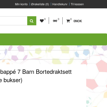
Min konto
Ønskeliste (0)
Handlekurv
Til kassen
0
0
0
0NOK
Mbappé 7 Barn Bortedraktsett
e bukser)