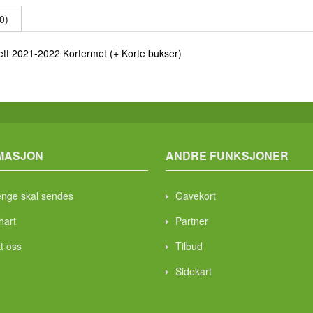
0)
ett 2021-2022 Kortermet (+ Korte bukser)
MASJON
ANDRE FUNKSJONER
enge skal sendes
Gavekort
hart
Partner
t oss
Tilbud
Sidekart