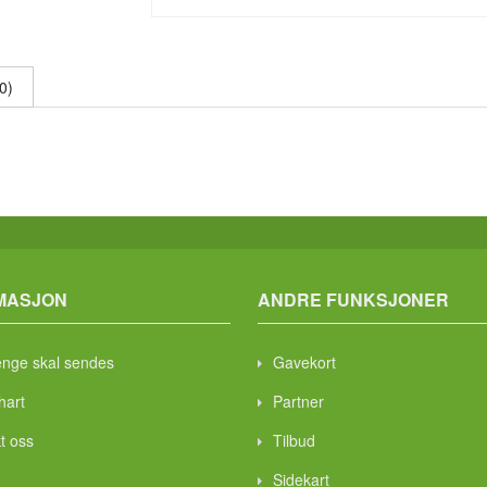
0)
MASJON
ANDRE FUNKSJONER
enge skal sendes
Gavekort
hart
Partner
t oss
Tilbud
Sidekart