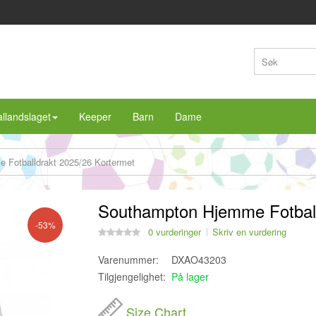
llandslaget
Keeper
Barn
Dame
Fotballdrakt 2025/26 Kortermet
Southampton Hjemme Fotball
-53%
0 vurderinger
Skriv en vurdering
Varenummer:
DXAO43203
Tilgjengelighet:
På lager
Size Chart