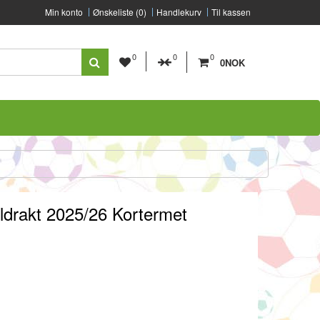
Min konto
Ønskeliste (0)
Handlekurv
Til kassen
0
0
0
0NOK
drakt 2025/26 Kortermet