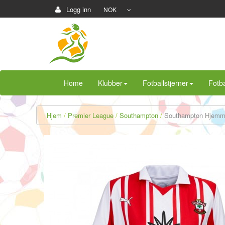
Logg inn
NOK
Home
Klubber
Fotballstjerner
Fotba
Hjem
Premier League
Southampton
Southampton Hjemme 