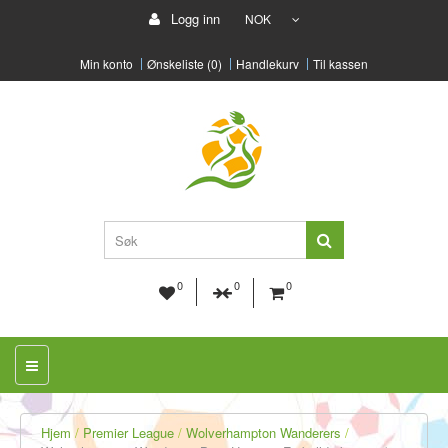
Logg inn
NOK
Min konto
Ønskeliste (0)
Handlekurv
Til kassen
0
0
0
Hjem
Premier League
Wolverhampton Wanderers