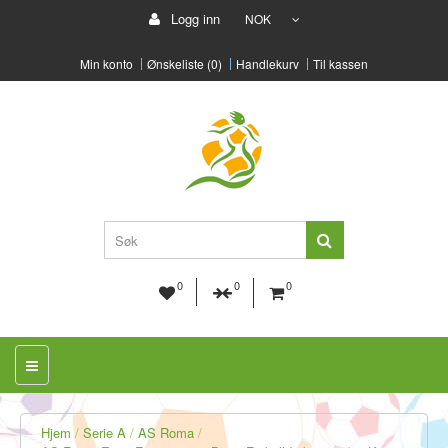
Logg inn
NOK
Min konto
Ønskeliste (0)
Handlekurv
Til kassen
0
0
0
Hjem
Serie A
AS Roma