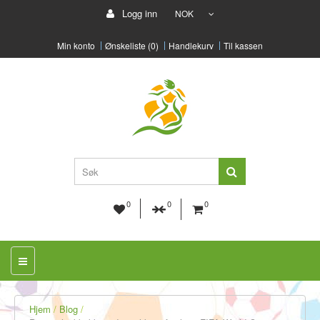
Logg inn
NOK
Min konto
Ønskeliste (0)
Handlekurv
Til kassen
0
0
0
Hjem
Blog