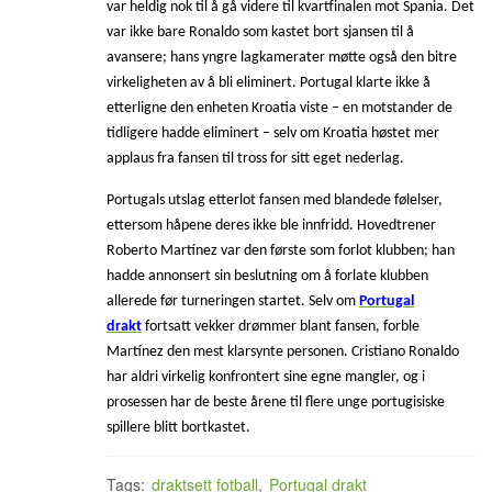
var heldig nok til å gå videre til kvartfinalen mot Spania. Det
var ikke bare Ronaldo som kastet bort sjansen til å
avansere; hans yngre lagkamerater møtte også den bitre
virkeligheten av å bli eliminert. Portugal klarte ikke å
etterligne den enheten Kroatia viste – en motstander de
tidligere hadde eliminert – selv om Kroatia høstet mer
applaus fra fansen til tross for sitt eget nederlag.
Portugals utslag etterlot fansen med blandede følelser,
ettersom håpene deres ikke ble innfridd. Hovedtrener
Roberto Martínez var den første som forlot klubben; han
hadde annonsert sin beslutning om å forlate klubben
allerede før turneringen startet. Selv om
Portugal
drakt
fortsatt vekker drømmer blant fansen, forble
Martínez den mest klarsynte personen. Cristiano Ronaldo
har aldri virkelig konfrontert sine egne mangler, og i
prosessen har de beste årene til flere unge portugisiske
spillere blitt bortkastet.
Tags:
draktsett fotball
,
Portugal drakt