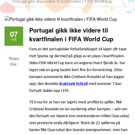
Portugal gikk ikke videre til kvartfinalen i FIFA World Cup
Portugal gikk ikke videre til
07
kvartfinalen i FIFA World Cup
JUL
Fans av det portugisiske fotballandslaget så laget sitt tape
mot Spania og dermed gå glipp av en plass i kvartfinalen.
Share
Siden FIFA World Cup bare arrangeres hvert fjerde år, har
this:
laget nok en gang kastet bort fire års forventning. Etter
kampen annonserte ikke Cristiano Ronaldo at han legger
opp; den ikoniske
draktsett fotball
med nummer 7 kan
fortsatt dukke opp i EM.
Til tross for at han var lagets mest profilerte spiller, fikk
Cristiano Ronaldo en lav vurdering etter kampen – selv om
den fortsatt var høyere enn motstanderen Mikel Oyarzabal,
som presterte enda dårligere. Blant de 22 spillerne på
banen fikk Oyarzabal den laveste poengsummen, men han