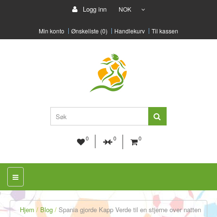
Logg inn
NOK
Min konto
Ønskeliste (0)
Handlekurv
Til kassen
0
0
0
Hjem
Blog
Spania gjorde Kapp Verde til en stjerne over natten