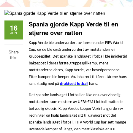
Spania gjorde Kapp Verde til en
16
stjerne over natten
JUN
Kapp Verde ble undervurdert av fansen under FIFA World
Cup, og de ble også undervurdert av motstanderne i
Share
gruppespillet. Det spanske landslaget i fotball ble imidlertid
this:
bakteppet i deres første gruppespillkamp,
mens
motstanderne deres, Kapp Verde, var hovedpersonene.
Etter kampen ble keeper Vozinha rørt til tårer, tårene hans
rant stadig ned på
draktsett fotball
hans.
Det spanske landslaget i fotball er ikke en uovervinnelig
motstander; som mestere av UEFA-EM i fotball møtte de
betydelig skepsis. Kapp Verdes keeper Vozinha gjorde syv
redninger og hjalp landslaget sitt til uavgjort mot det
spanske landslaget i fotball. FIFA World Cup har sett mange
uventede kamper så langt, den mest klassiske er 0-0-